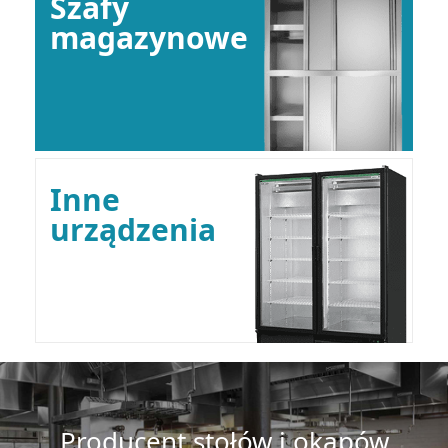
Szafy
magazynowe
Inne
urządzenia
Producent stołów i okapów