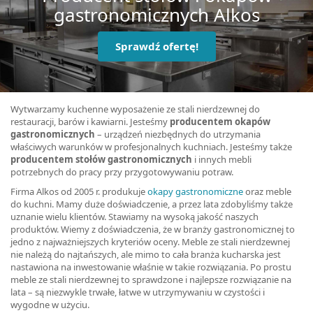
gastronomicznych Alkos
Sprawdź ofertę!
Wytwarzamy kuchenne wyposażenie ze stali nierdzewnej do
restauracji, barów i kawiarni. Jesteśmy
producentem okapów
gastronomicznych
– urządzeń niezbędnych do utrzymania
właściwych warunków w profesjonalnych kuchniach. Jesteśmy także
producentem stołów gastronomicznych
i innych mebli
potrzebnych do pracy przy przygotowywaniu potraw.
Firma Alkos od 2005 r. produkuje
okapy gastronomiczne
oraz meble
do kuchni. Mamy duże doświadczenie, a przez lata zdobyliśmy także
uznanie wielu klientów. Stawiamy na wysoką jakość naszych
produktów. Wiemy z doświadczenia, że w branży gastronomicznej to
jedno z najważniejszych kryteriów oceny. Meble ze stali nierdzewnej
nie należą do najtańszych, ale mimo to cała branża kucharska jest
nastawiona na inwestowanie właśnie w takie rozwiązania. Po prostu
meble ze stali nierdzewnej to sprawdzone i najlepsze rozwiązanie na
lata – są niezwykle trwałe, łatwe w utrzymywaniu w czystości i
wygodne w użyciu.