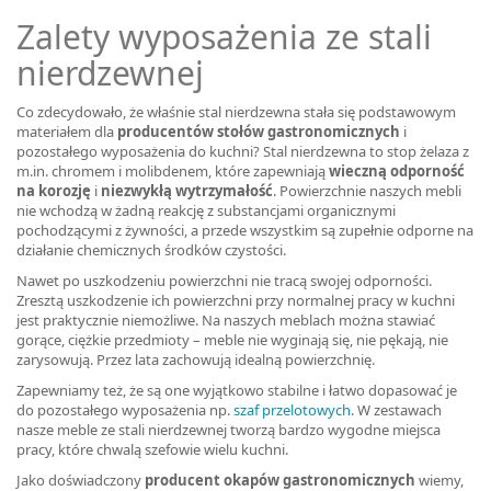
Zalety wyposażenia ze stali
nierdzewnej
Co zdecydowało, że właśnie stal nierdzewna stała się podstawowym
materiałem dla
producentów stołów gastronomicznych
i
pozostałego wyposażenia do kuchni? Stal nierdzewna to stop żelaza z
m.in. chromem i molibdenem, które zapewniają
wieczną odporność
na korozję
i
niezwykłą wytrzymałość
. Powierzchnie naszych mebli
nie wchodzą w żadną reakcję z substancjami organicznymi
pochodzącymi z żywności, a przede wszystkim są zupełnie odporne na
działanie chemicznych środków czystości.
Nawet po uszkodzeniu powierzchni nie tracą swojej odporności.
Zresztą uszkodzenie ich powierzchni przy normalnej pracy w kuchni
jest praktycznie niemożliwe. Na naszych meblach można stawiać
gorące, ciężkie przedmioty – meble nie wyginają się, nie pękają, nie
zarysowują. Przez lata zachowują idealną powierzchnię.
Zapewniamy też, że są one wyjątkowo stabilne i łatwo dopasować je
do pozostałego wyposażenia np.
szaf przelotowych
. W zestawach
nasze meble ze stali nierdzewnej tworzą bardzo wygodne miejsca
pracy, które chwalą szefowie wielu kuchni.
Jako doświadczony
producent okapów gastronomicznych
wiemy,