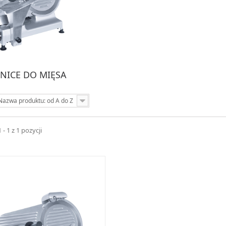
LNICE DO MIĘSA
Nazwa produktu: od A do Z
- 1 z 1 pozycji