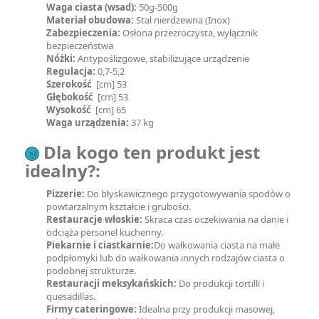
Waga ciasta (wsad):
50g-500g
Materiał obudowa:
Stal nierdzewna (Inox)
Zabezpieczenia:
Osłona przezroczysta, wyłącznik
bezpieczeństwa
Nóżki:
Antypoślizgowe, stabilizujące urządzenie
Regulacja:
0,7-5,2
Szerokość
[cm] 53
Głębokość
[cm] 53
Wysokość
[cm] 65
Waga urządzenia:
37 kg
Dla kogo ten produkt jest
idealny?:
Pizzerie:
Do błyskawicznego przygotowywania spodów o
powtarzalnym kształcie i grubości.
Restauracje włoskie:
Skraca czas oczekiwania na danie i
odciąża personel kuchenny.
Piekarnie i ciastkarnie:
Do wałkowania ciasta na małe
podpłomyki lub do wałkowania innych rodzajów ciasta o
podobnej strukturze.
Restauracji meksykańskich:
Do produkcji tortilli i
quesadillas.
Firmy cateringowe:
Idealna przy produkcji masowej,