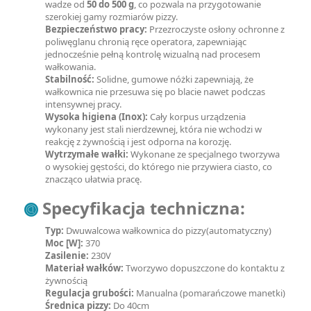
wadze od
50 do 500 g
, co pozwala na przygotowanie
szerokiej gamy rozmiarów pizzy.
Bezpieczeństwo pracy:
Przezroczyste osłony ochronne z
poliwęglanu chronią ręce operatora, zapewniając
jednocześnie pełną kontrolę wizualną nad procesem
wałkowania.
Stabilność:
Solidne, gumowe nóżki zapewniają, że
wałkownica nie przesuwa się po blacie nawet podczas
intensywnej pracy.
Wysoka higiena (Inox):
Cały korpus urządzenia
wykonany jest stali nierdzewnej, która nie wchodzi w
reakcję z żywnością i jest odporna na korozję.
Wytrzymałe wałki:
Wykonane ze specjalnego tworzywa
o wysokiej gęstości, do którego nie przywiera ciasto, co
znacząco ułatwia pracę.
Specyfikacja techniczna:
Typ:
Dwuwalcowa wałkownica do pizzy(automatyczny)
Moc [W]:
370
Zasilenie:
230V
Materiał wałków:
Tworzywo dopuszczone do kontaktu z
żywnością
Regulacja grubości:
Manualna (pomarańczowe manetki)
Średnica pizzy:
Do 40cm