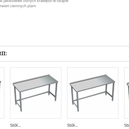
k jakikolwiek ostrych krawędzi w okapie
arwień ciemnych plam
II:
Stół...
Stół...
Stó