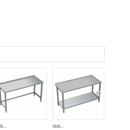
ł...
Stół...
Stół...