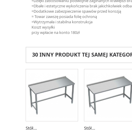
=Dzięki zastosowaniu podwójnie zaginanych krawędzi bra
=Dbałe i estetyczne wykończenia brak jakichkolwiek odb
=Dodatkowe zabezpieczenie spawów przed korozją
= Towar zawszę posiada folię ochroną
=Wytrzymała i stabilna konstrukcja
Koszt wysyłki
przy wpłacie na konto 180zł
30 INNY PRODUKT TEJ SAMEJ KATEGOR
Stół...
Stół...