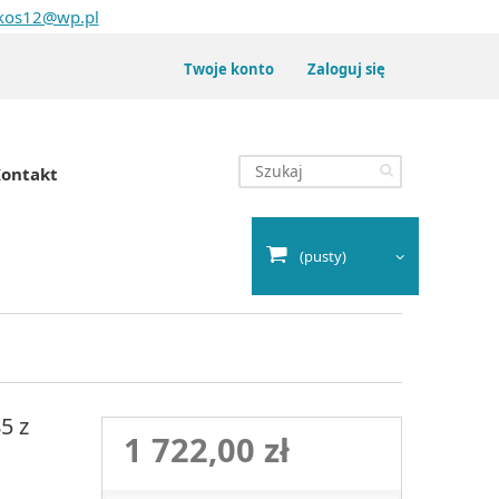
kos12@wp.pl
Twoje konto
Zaloguj się
ontakt
(pusty)
5 z
1 722,00 zł