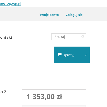
kos12@wp.pl
Twoje konto
Zaloguj się
ontakt
(pusty)
5 z
1 353,00 zł