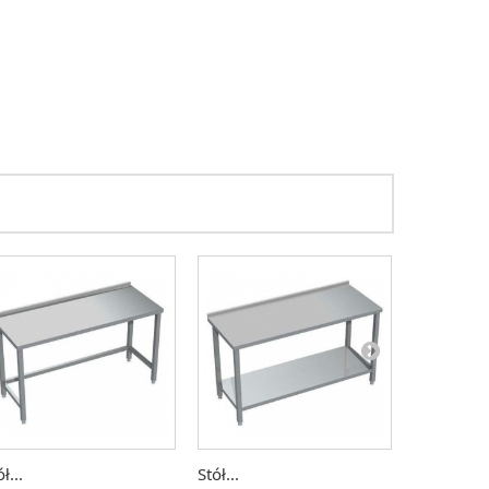
ł...
Stół...
Stół...