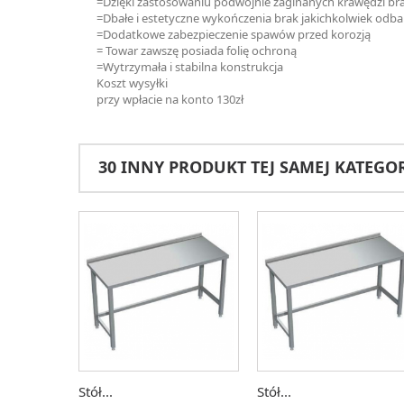
=Dzięki zastosowaniu podwójnie zaginanych krawędzi bra
=Dbałe i estetyczne wykończenia brak jakichkolwiek odb
=Dodatkowe zabezpieczenie spawów przed korozją
= Towar zawszę posiada folię ochroną
=Wytrzymała i stabilna konstrukcja
Koszt wysyłki
przy wpłacie na konto 130zł
30 INNY PRODUKT TEJ SAMEJ KATEGOR
Stół...
Stół...