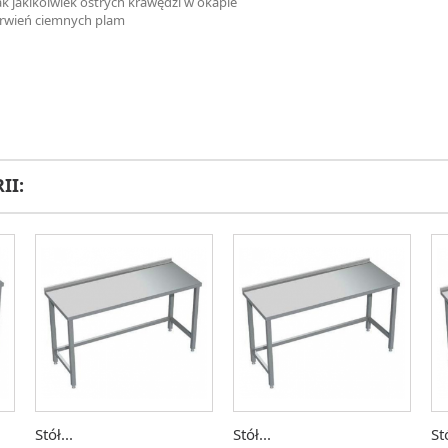
k jakikolwiek ostrych krawędzi w okapie
arwień ciemnych plam
II:
Stół...
Stół...
Stó