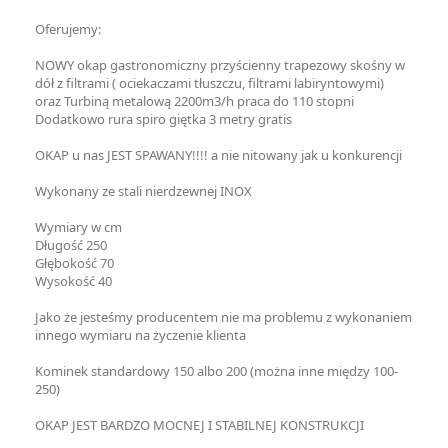
Oferujemy:
NOWY okap gastronomiczny przyścienny trapezowy skośny w
dół z filtrami ( ociekaczami tłuszczu, filtrami labiryntowymi)
oraz Turbiną metalową 2200m3/h praca do 110 stopni
Dodatkowo rura spiro giętka 3 metry gratis
OKAP u nas JEST SPAWANY!!!! a nie nitowany jak u konkurencji
Wykonany ze stali nierdzewnej INOX
Wymiary w cm
Długość 250
Głębokość 70
Wysokość 40
Jako że jesteśmy producentem nie ma problemu z wykonaniem
innego wymiaru na życzenie klienta
Kominek standardowy 150 albo 200 (można inne między 100-
250)
OKAP JEST BARDZO MOCNEJ I STABILNEJ KONSTRUKCJI