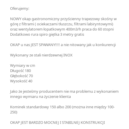
Oferujemy:
NOWY okap gastronomiczny przyścienny trapezowy skośny w
górę z filtrami ( ociekaczami tłuszczu, filtrami labiryntowymi)
oraz wentylatorem łopatkowym 400m3/h praca do 60 stopni
Dodatkowo rura spiro giętka 3 metry gratis
OKAP u nas JEST SPAWANY!!!! a nie nitowany jak u konkurencji
Wykonany ze stali nierdzewnej INOX
Wymiary w cm
Długość 180
Głębokość 70
Wysokość 40
Jako że jesteśmy producentem nie ma problemu z wykonaniem
innego wymiaru na życzenie klienta
Kominek standardowy 150 albo 200 (można inne między 100-
250)
OKAP JEST BARDZO MOCNEJ I STABILNEJ KONSTRUKCJI