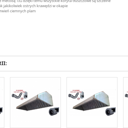
 metodą TIG dzięki temu wszystkie koryta tłuszczowe są szczelne
k jakikolwiek ostrych krawędzi w okapie
arwień ciemnych plam
II: