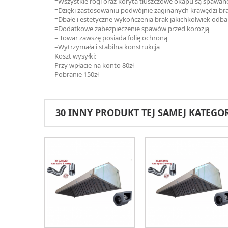
=Wszystkie rogi oraz koryta tłuszczowe okapu są spawane
=Dzięki zastosowaniu podwójnie zaginanych krawędzi bra
=Dbałe i estetyczne wykończenia brak jakichkolwiek odb
=Dodatkowe zabezpieczenie spawów przed korozją
= Towar zawszę posiada folię ochroną
=Wytrzymała i stabilna konstrukcja
Koszt wysyłki:
Przy wpłacie na konto 80zł
Pobranie 150zł
30 INNY PRODUKT TEJ SAMEJ KATEGOR