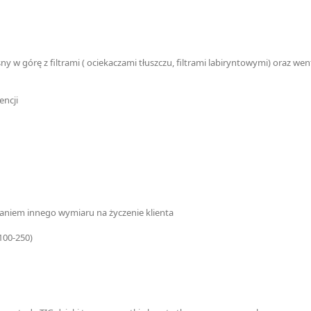
w górę z filtrami ( ociekaczami tłuszczu, filtrami labiryntowymi) oraz w
encji
niem innego wymiaru na życzenie klienta
100-250)