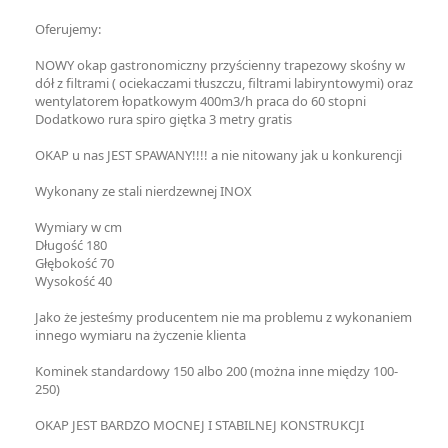
Oferujemy:
NOWY okap gastronomiczny przyścienny trapezowy skośny w
dół z filtrami ( ociekaczami tłuszczu, filtrami labiryntowymi) oraz
wentylatorem łopatkowym 400m3/h praca do 60 stopni
Dodatkowo rura spiro giętka 3 metry gratis
OKAP u nas JEST SPAWANY!!!! a nie nitowany jak u konkurencji
Wykonany ze stali nierdzewnej INOX
Wymiary w cm
Długość 180
Głębokość 70
Wysokość 40
Jako że jesteśmy producentem nie ma problemu z wykonaniem
innego wymiaru na życzenie klienta
Kominek standardowy 150 albo 200 (można inne między 100-
250)
OKAP JEST BARDZO MOCNEJ I STABILNEJ KONSTRUKCJI