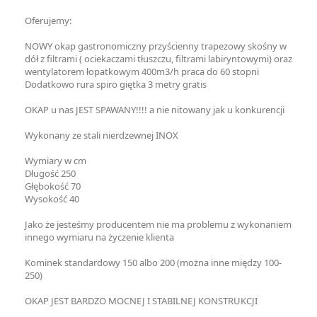
Oferujemy:
NOWY okap gastronomiczny przyścienny trapezowy skośny w
dół z filtrami ( ociekaczami tłuszczu, filtrami labiryntowymi) oraz
wentylatorem łopatkowym 400m3/h praca do 60 stopni
Dodatkowo rura spiro giętka 3 metry gratis
OKAP u nas JEST SPAWANY!!!! a nie nitowany jak u konkurencji
Wykonany ze stali nierdzewnej INOX
Wymiary w cm
Długość 250
Głębokość 70
Wysokość 40
Jako że jesteśmy producentem nie ma problemu z wykonaniem
innego wymiaru na życzenie klienta
Kominek standardowy 150 albo 200 (można inne między 100-
250)
OKAP JEST BARDZO MOCNEJ I STABILNEJ KONSTRUKCJI