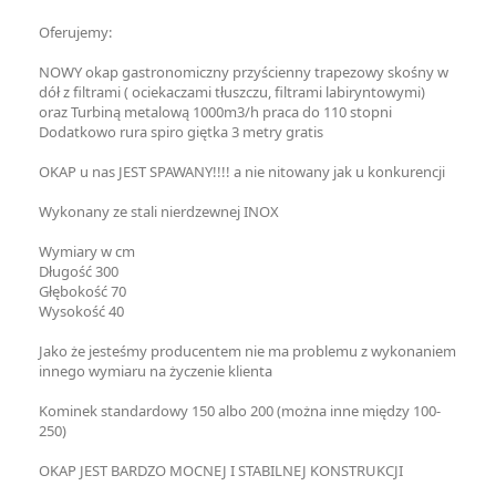
Oferujemy:
NOWY okap gastronomiczny przyścienny trapezowy skośny w
dół z filtrami ( ociekaczami tłuszczu, filtrami labiryntowymi)
oraz Turbiną metalową 1000m3/h praca do 110 stopni
Dodatkowo rura spiro giętka 3 metry gratis
OKAP u nas JEST SPAWANY!!!! a nie nitowany jak u konkurencji
Wykonany ze stali nierdzewnej INOX
Wymiary w cm
Długość 300
Głębokość 70
Wysokość 40
Jako że jesteśmy producentem nie ma problemu z wykonaniem
innego wymiaru na życzenie klienta
Kominek standardowy 150 albo 200 (można inne między 100-
250)
OKAP JEST BARDZO MOCNEJ I STABILNEJ KONSTRUKCJI